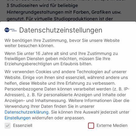
3 Studioseiten wird für beliebige
Hintergrundgestaltungen mit Farben, Grafiken usw.
genutzt. Für virtuelle Studioproduktionen ist der
Studioboden mit Ultimatte grün gestrichen und die
Datenschutzeinstellungen
LED-Wand wird auf diese Stanzfarbe angepasst.
Wir benötigen Ihre Zustimmung, bevor Sie unsere Website
Im mittleren Bereich der Horizontfläche können die
weiter besuchen können.
Abstände der Rahmen für die CYCLO-LED-Profile zur
Wenn Sie unter 16 Jahre alt sind und Ihre Zustimmung zu
Projektionsfolie zwischen ca. 18 und 25 cm motorisch
freiwilligen Diensten geben möchten, müssen Sie Ihre
verändert werden. Hierdurch ergeben sich
Erziehungsberechtigten um Erlaubnis bitten.
unterschiedliche Auflösungen auf der Projektionsfolie.
Wir verwenden Cookies und andere Technologien auf unserer
Die Fertigstellung des Studios erfolgte im Mai 2012.
Website. Einige von ihnen sind essenziell, während andere uns
helfen, diese Website und Ihre Erfahrung zu verbessern.
Personenbezogene Daten können verarbeitet werden (z. B. IP-
Adressen), z. B. für personalisierte Anzeigen und Inhalte oder
Anzeigen- und Inhaltsmessung.
Weitere Informationen über die
Verwendung Ihrer Daten finden Sie in unserer
Datenschutzerklärung
.
Sie können Ihre Auswahl jederzeit unter
Einstellungen
widerrufen oder anpassen.
Datenschutzeinstellungen
Essenziell
Externe Medien