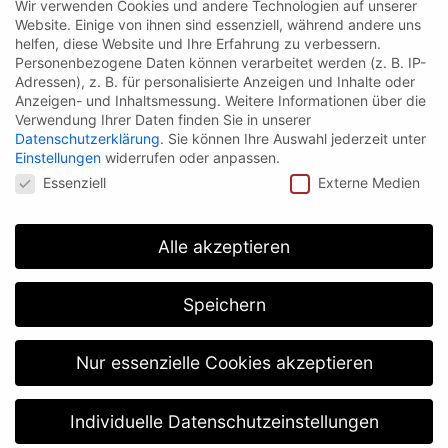
Wir verwenden Cookies und andere Technologien auf unserer
bei geänderter Zuordnung, wurde das System ISYGLT
Website. Einige von ihnen sind essenziell, während andere uns
von Seebacher eingesetzt. Das System ist frei
helfen, diese Website und Ihre Erfahrung zu verbessern.
Personenbezogene Daten können verarbeitet werden (z. B. IP-
programmierbar und wird über Touchpanel-Stationen
Adressen), z. B. für personalisierte Anzeigen und Inhalte oder
bedient.
Anzeigen- und Inhaltsmessung.
Weitere Informationen über die
Verwendung Ihrer Daten finden Sie in unserer
Datenschutzerklärung
.
Sie können Ihre Auswahl jederzeit unter
Einstellungen
widerrufen oder anpassen.
Datenschutzeinstellungen
Essenziell
Externe Medien
Alle akzeptieren
Speichern
Nur essenzielle Cookies akzeptieren
Impressum
Datenschutzerklärung
Individuelle Datenschutzeinstellungen
English
(
Englisch
)
Deutsch